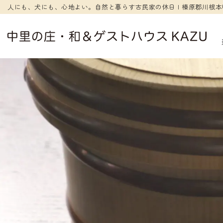
人にも、犬にも、心地よい。自然と暮らす古民家の休日 | 榛原郡川根本
コ
ン
テ
ン
ツ
へ
ス
キ
ッ
プ