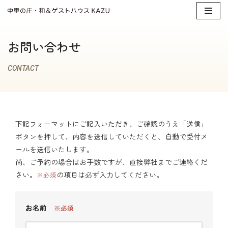
コ
ン
お問い合わせ
テ
ン
CONTACT
ツ
へ
ス
キ
下記フォーマットにご記入いただき、ご確認のうえ「送信」
ッ
ボタンを押して、内容を送信していただくと、自動で受付メ
プ
ールを送信いたします。
尚、ご予約の場合はお手数ですが、直接弊社までご連絡くだ
さい。
の項目は必ず入力してください。
※必須
お名前
※必須